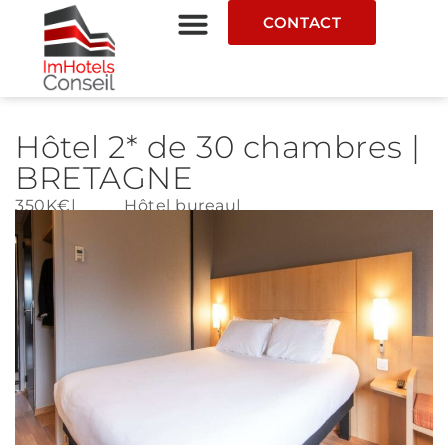
CONTACT
Hôtel 2* de 30 chambres |
BRETAGNE
350K€
|
Hôtel bureau
|
Fonds de commerce
|