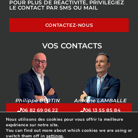
POUR PLUS DE RÉACTIVITÉ, PRIVILÉGIEZ
LE CONTACT PAR SMS OU MAIL
CONTACTEZ-NOUS
VOS CONTACTS
Philippe BERTIN
Antoine LAMBALLE
06 82 69 06 22
06 13 55 85 84
Nous utilisons des cookies pour vous offrir la meilleure
expérience sur notre site.
© 2026 IMHOTELS CONSEIL – Tous droits réservés – Partenaire:
You can find out more about which cookies we are using or
www.hotelannonces.com
– Réalisation Hôtel Marketing 35
switch them off in
settings
.